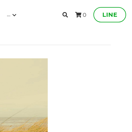
…
LINE
0