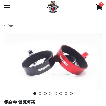
0
×
商品分類
首頁
返回
1迷你型滑板系列
商品
2攜帶型滑板系列
影片
所有商品分類
3玩家級滑板系列
電動滑板車系列
產品目錄
4專家級滑板系列
電動腳踏車系列
實體門市與客服
產品目錄
電動滑板系列
6可拆卸-出國需求無限擴充
刷卡分期
藝人網紅推薦
實體店面服務
配件系列
1迷你型滑板系列
5越野胎滑板系列
產品購買注意事項
Facebook
藝人推薦
電動工具
2攜帶型滑板系列
7技術板與長板-無動力
網路客服
網友推薦
搜索
鋁合金 質感杯架
3玩家級滑板系列
電動滑板車系列