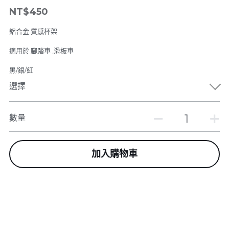
LINE
NT$450
4專家級滑板系列
電動腳踏車系列
鋁合金 質感杯架
5越野胎滑板系列
配件系列
適用於 腳踏車 ,滑板車
6可拆卸-出國需求無限擴充
電動工具
黑/銀/紅
選擇
7技術板與長板-無動力
數量
加入購物車