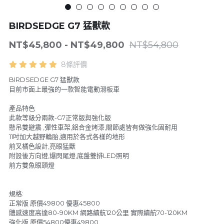
LINE
4專家級滑板系列
電動腳踏車系列
BIRDSEDGE G7 猛獸款
5越野胎滑板系列
配件系列
NT$45,800 - NT$49,800
NT$54,800
6可拆卸-出國需求無限擴充
8條評價
電動工具
BIRDSEDGE G7 猛獸款
7技術板與長板-無動力
目前市面上最強的一款智能電動滑板車
產品特色
此款等級分兩款-G7正常版與強化版
懸吊雙避震 ,彈性車架,鋁合金烤漆,關節處皆有做強化固耐用
11吋加大越野輪胎,適用於各式各樣的地形
前叉橘色設計,亮眼猛獸
附設後方向燈,爆閃尾燈,底盤雙排LED照明
前方雙魚眼頭燈
規格:
正常版 原價49800 優惠45800
體感速度高達80-90KM 網路續航120公里 實際續航70-120KM
強化版 原價54800優惠49800