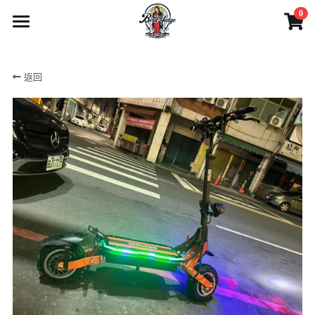
0
×
商品分類
首頁
返回
1迷你型滑板系列
商品
2攜帶型滑板系列
影片
所有商品分類
3玩家級滑板系列
電動滑板車系列
產品目錄
4專家級滑板系列
電動腳踏車系列
實體門市與客服
產品目錄
電動滑板系列
6可拆卸-出國需求無限擴充
刷卡分期
藝人網紅推薦
實體店面服務
配件系列
1迷你型滑板系列
5越野胎滑板系列
產品購買注意事項
Facebook
藝人推薦
電動工具
2攜帶型滑板系列
7技術板與長板-無動力
網路客服
網友推薦
搜索
3玩家級滑板系列
電動滑板車系列