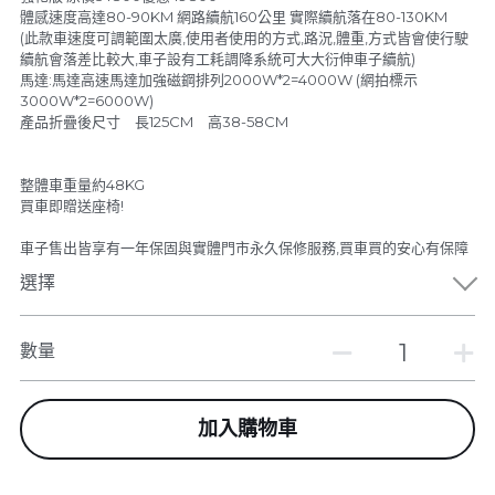
體感速度高達80-90KM 網路續航160公里 實際續航落在80-130KM
(此款車速度可調範圍太廣,使用者使用的方式,路況,體重,方式皆會使行駛
續航會落差比較大,車子設有工耗調降系統可大大衍伸車子續航)
馬達:馬達高速馬達加強磁鋼排列2000W*2=4000W (網拍標示
3000W*2=6000W)
產品折疊後尺寸 長125CM 高38-58CM
整體車重量約48KG
買車即贈送座椅!
車子售出皆享有一年保固與實體門市永久保修服務,買車買的安心有保障
選擇
數量
加入購物車