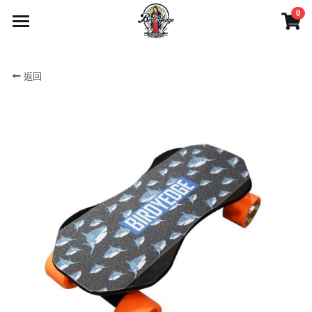
0
×
商品分類
首頁
返回
1迷你型滑板系列
商品
2攜帶型滑板系列
影片
所有商品分類
3玩家級滑板系列
電動滑板車系列
產品目錄
4專家級滑板系列
電動腳踏車系列
實體門市與客服
產品目錄
電動滑板系列
6可拆卸-出國需求無限擴充
刷卡分期
藝人網紅推薦
實體店面服務
配件系列
1迷你型滑板系列
5越野胎滑板系列
產品購買注意事項
Facebook
藝人推薦
電動工具
2攜帶型滑板系列
7技術板與長板-無動力
網路客服
網友推薦
搜索
3玩家級滑板系列
電動滑板車系列