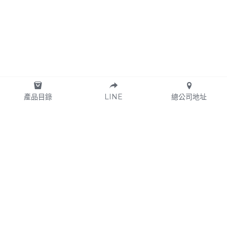
產品目錄
LINE
總公司地址
© 2017
坡度的路面滑行，時速最高可達45km/hr。雙輪滑板車一個來自於台