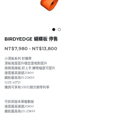
LINE
4專家級滑板系列
電動腳踏車系列
5越野胎滑板系列
配件系列
6可拆卸-出國需求無限擴充
電動工具
BIRDYEDGE 蝴蝶板 停售
7技術板與長板-無動力
NT$7,980 - NT$13,800
小滑板系列 好攜帶
滑板寬度提升穩定度相對提升
兩側寬踏板,好上手,轉彎幅度可提升
速度最高速達20KM
續航最高為15-20KM
SIZE:45*21
購買可享有3/6/12期分期零利率
可拆卸版本單驅動板
速度最高速達20KM
續航最高為20-25KM