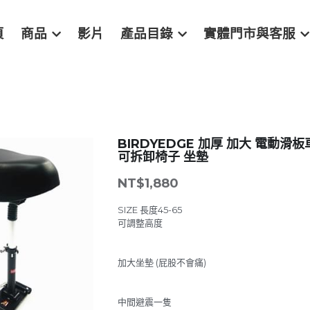
頁
商品
影片
產品目錄
實體門市與客服
BIRDYEDGE 加厚 加大 電動滑
可拆卸椅子 坐墊
NT$1,880
SIZE 長度45-65
可調整高度
加大坐墊 (屁股不會痛)
中間避震一隻