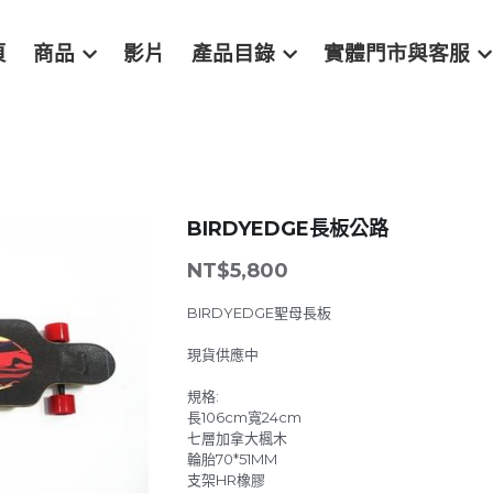
頁
商品
影片
產品目錄
實體門市與客服
BIRDYEDGE長板公路
NT$5,800
BIRDYEDGE聖母長板
現貨供應中
規格:
長106cm寬24cm
七層加拿大楓木
輪胎70*51MM
支架HR橡膠