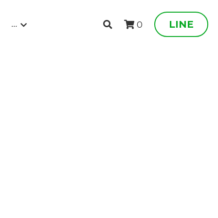
…
LINE
0