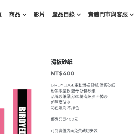
頁
商品
影片
產品目錄
實體門市與客服
滑板砂紙
NT$400
BIRDYEDGE電動滑板 砂紙 滑板砂紙
粉黑限量款 聖母 祈禱砂紙
品牌砂紙厚度80精密細沙 不掉沙
超厚度貼沙
彩色噴刷 不掉色
優惠只要400元
可到實體店面免費裁切安裝