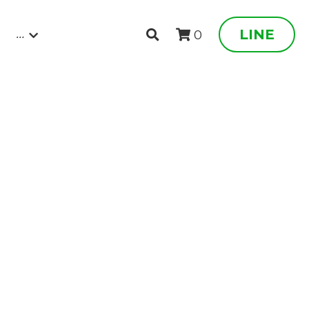
…
LINE
0