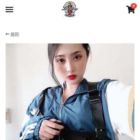
0
×
商品分類
首頁
返回
1迷你型滑板系列
商品
2攜帶型滑板系列
影片
所有商品分類
3玩家級滑板系列
電動滑板車系列
產品目錄
4專家級滑板系列
電動腳踏車系列
實體門市與客服
產品目錄
電動滑板系列
6可拆卸-出國需求無限擴充
刷卡分期
藝人網紅推薦
實體店面服務
配件系列
1迷你型滑板系列
5越野胎滑板系列
產品購買注意事項
Facebook
藝人推薦
電動工具
2攜帶型滑板系列
7技術板與長板-無動力
網路客服
網友推薦
搜索
3玩家級滑板系列
電動滑板車系列