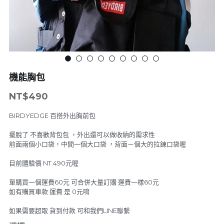
LINE
4專家級滑板系列
電動腳踏車系列
5越野胎滑板系列
配件系列
6可拆卸-出國需求無限擴充
電動工具
機能胸包
7技術板與長板-無動力
NT$490
BIRDYEDGE 百搭外出胸前包
擺脫了 不喜歡背包包 ，外出還可以做收納的需求性
前面兩個小口袋，中間一個大口袋 ，背面ㄧ個大的拉鍊口袋喔
目前體驗價 NT 490元喔
單購買一個運費60元 可合併大量訂購 運費一樣60元
如有購買車款 運費 是 0元唷
如果需要超取 貨到付款 可和我們LINE聯繫